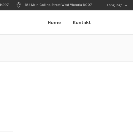
44227
184 Main Collins Street West Victoria 8007
Language
Home
Kontakt