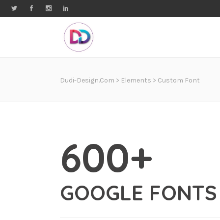
Dudi-Design.com
>
Elements
>
Custom Font
600+
GOOGLE FONTS